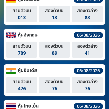
สามตัวบน
สองตัวบน
สองตัวล่าง
013
13
83
หุ้นอังกฤษ
06/08/2026
สามตัวบน
สองตัวบน
สองตัวล่าง
789
89
41
หุ้นอินเดีย
06/08/2026
สามตัวบน
สองตัวบน
สองตัวล่าง
476
76
76
หุ้นไทยเย็น
06/08/2026