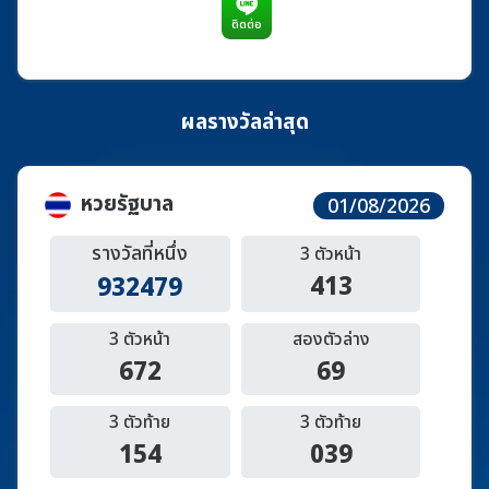
ติดต่อ
ผลรางวัลล่าสุด
หวยรัฐบาล
01/08/2026
รางวัลที่หนึ่ง
3 ตัวหน้า
413
932479
3 ตัวหน้า
สองตัวล่าง
672
69
3 ตัวท้าย
3 ตัวท้าย
154
039