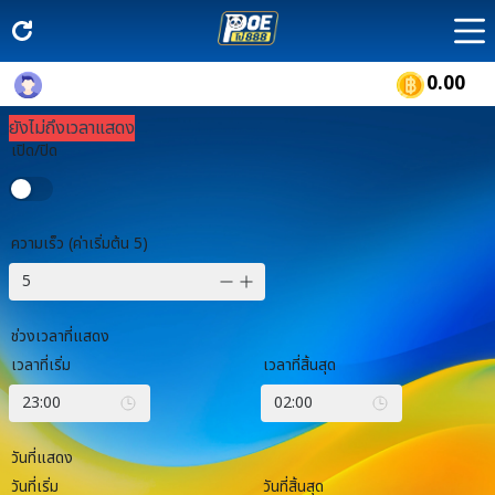
0
.
00
ยังไม่ถึงเวลาแสดง
เปิด/ปิด
ความเร็ว (ค่าเริ่มต้น 5)
ช่วงเวลาที่แสดง
เวลาที่เริ่ม
เวลาที่สิ้นสุด
วันที่แสดง
วันที่เริ่ม
วันที่สิ้นสุด